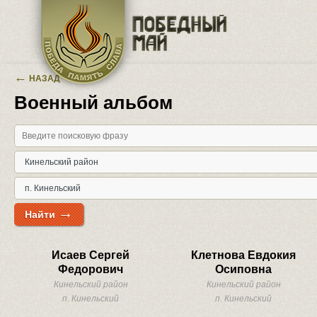
Перейти к основному содержанию
←
НАЗАД
Военный альбом
→
Найти
Исаев Сергей
Клетнова Евдокия
Федорович
Осиповна
Кинельский район
Кинельский район
п. Кинельский
п. Кинельский