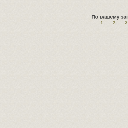
По вашему зап
1
2
3