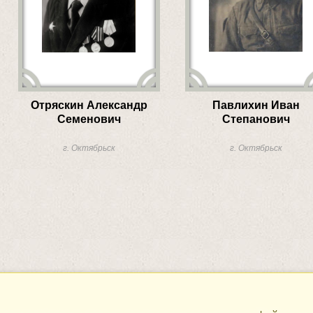
Отряскин Александр
Павлихин Иван
Семенович
Степанович
г. Октябрьск
г. Октябрьск