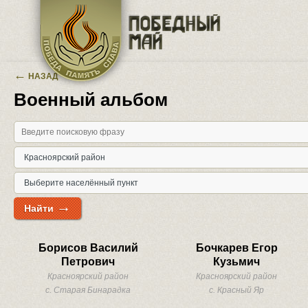
Перейти к основному содержанию
←
НАЗАД
Военный альбом
→
Найти
Борисов Василий
Бочкарев Егор
Петрович
Кузьмич
Красноярский район
Красноярский район
с. Старая Бинарадка
с. Красный Яр