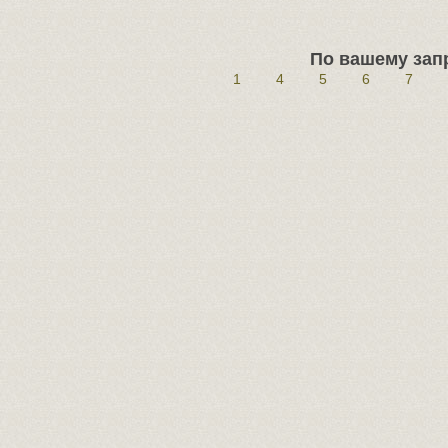
По вашему запр
1
4
5
6
7