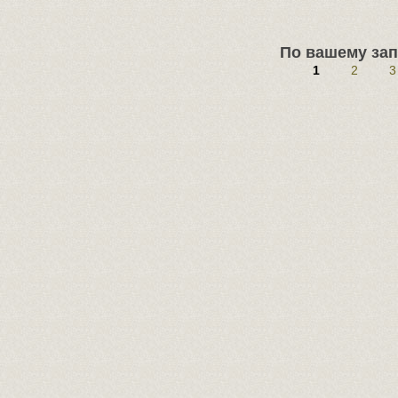
По вашему зап
1
2
3