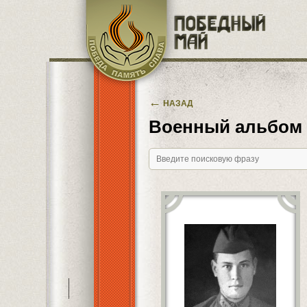
Перейти к основному содержанию
←
НАЗАД
Военный альбом
———