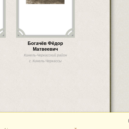
Богачёв Фёдор
Матвеевич
Кинель-Черкасский район
с. Кинель-Черкассы