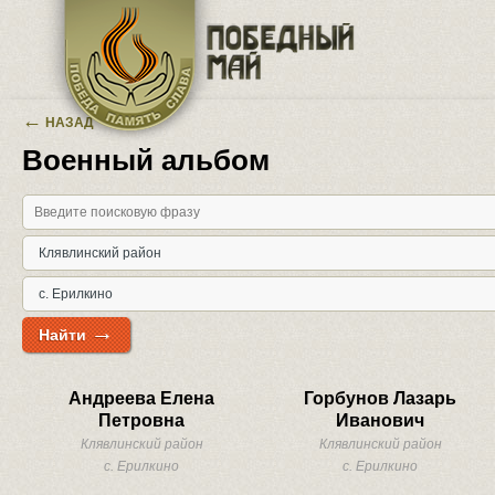
Перейти к основному содержанию
←
НАЗАД
Военный альбом
→
Найти
Андреева Елена
Горбунов Лазарь
Петровна
Иванович
Клявлинский район
Клявлинский район
с. Ерилкино
с. Ерилкино