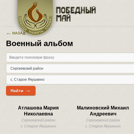
Перейти к основному содержанию
←
НАЗАД
Военный альбом
→
Найти
Атлашова Мария
Малиновский Михаил
Николаевна
Андреевич
Сергиевский район
Сергиевский район
с. Старое Якушкино
с. Старое Якушкино