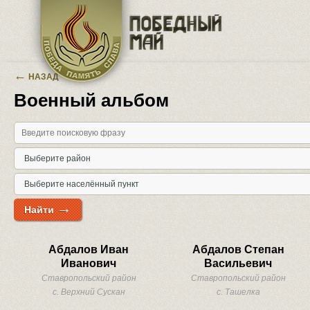
Перейти к основному содержанию
←
НАЗАД
Военный альбом
→
Найти
Абдалов Иван
Абдалов Степан
Иванович
Васильевич
Ставропольский район
Ставропольский район
с. Верхний Сускан
с. Ташелка